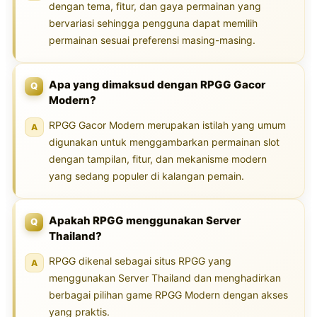
dengan tema, fitur, dan gaya permainan yang
bervariasi sehingga pengguna dapat memilih
permainan sesuai preferensi masing-masing.
Apa yang dimaksud dengan RPGG Gacor
Modern?
RPGG Gacor Modern merupakan istilah yang umum
digunakan untuk menggambarkan permainan slot
dengan tampilan, fitur, dan mekanisme modern
yang sedang populer di kalangan pemain.
Apakah RPGG menggunakan Server
Thailand?
RPGG dikenal sebagai situs RPGG yang
menggunakan Server Thailand dan menghadirkan
berbagai pilihan game RPGG Modern dengan akses
yang praktis.