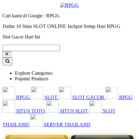
Cari kami di Google : RPGG
Daftar 10 Situs SLOT ONLINE Jackpot Setiap Hari RPGG
Slot Gacor Hari Ini
Explore Categories
Popular Products
RPGG
SLOT
SLOT GACOR
RPGG
SITUS TOTO
SITUS SLOT
SLOT
THAILAND
SERVER THAILAND