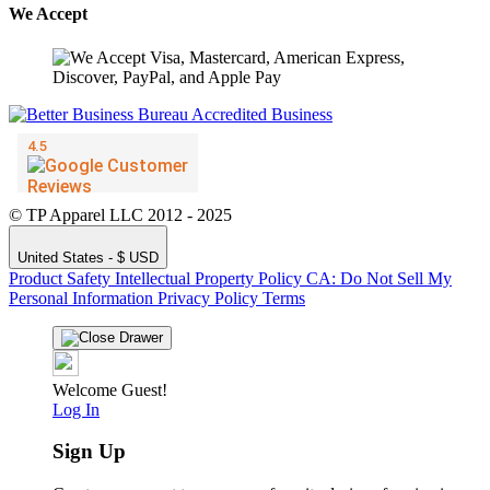
We Accept
© TP Apparel LLC 2012 - 2025
United States - $ USD
Product Safety
Intellectual Property Policy
CA: Do Not Sell My
Personal Information
Privacy Policy
Terms
Welcome Guest!
Log In
Sign Up