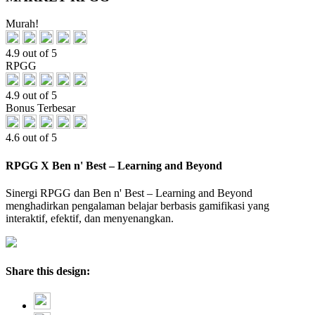
Murah!
4.9 out of 5
RPGG
4.9 out of 5
Bonus Terbesar
4.6 out of 5
RPGG X Ben n' Best – Learning and Beyond
Sinergi RPGG dan Ben n' Best – Learning and Beyond
menghadirkan pengalaman belajar berbasis gamifikasi yang
interaktif, efektif, dan menyenangkan.
Share this design: