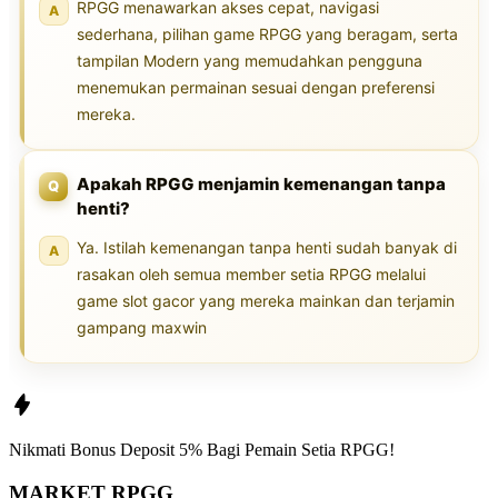
RPGG menawarkan akses cepat, navigasi
sederhana, pilihan game RPGG yang beragam, serta
tampilan Modern yang memudahkan pengguna
menemukan permainan sesuai dengan preferensi
mereka.
Apakah RPGG menjamin kemenangan tanpa
henti?
Ya. Istilah kemenangan tanpa henti sudah banyak di
rasakan oleh semua member setia RPGG melalui
game slot gacor yang mereka mainkan dan terjamin
gampang maxwin
Nikmati
Bonus Deposit 5%
Bagi Pemain Setia
RPGG!
MARKET RPGG