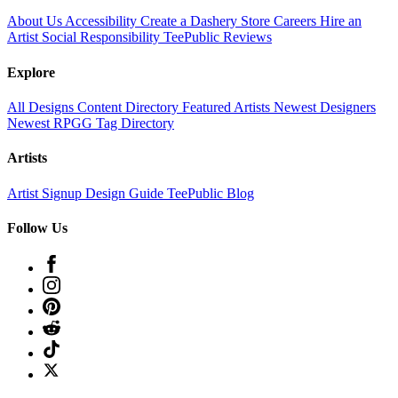
About Us
Accessibility
Create a Dashery Store
Careers
Hire an
Artist
Social Responsibility
TeePublic Reviews
Explore
All Designs
Content Directory
Featured Artists
Newest Designers
Newest RPGG
Tag Directory
Artists
Artist Signup
Design Guide
TeePublic Blog
Follow Us