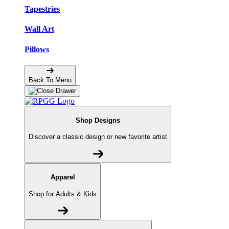
Tapestries
Wall Art
Pillows
Back To Menu
Shop Designs
Discover a classic design or new favorite artist
Apparel
Shop for Adults & Kids