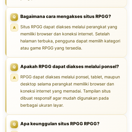
Bagaimana cara mengakses situs RPGG?
Situs RPGG dapat diakses melalui perangkat yang
memiliki browser dan koneksi internet. Setelah
halaman terbuka, pengguna dapat memilih kategori
atau game RPGG yang tersedia.
Apakah RPGG dapat diakses melalui ponsel?
RPGG dapat diakses melalui ponsel, tablet, maupun
desktop selama perangkat memiliki browser dan
koneksi internet yang memadai. Tampilan situs
dibuat responsif agar mudah digunakan pada
berbagai ukuran layar.
Apa keunggulan situs RPGG RPGG?