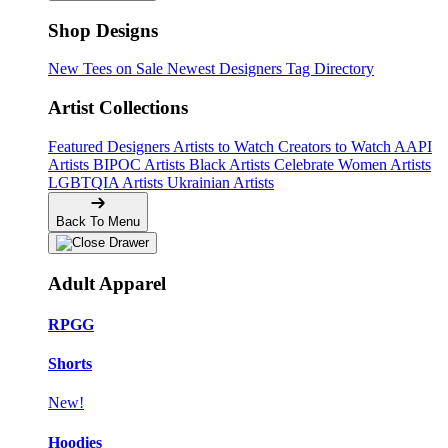
Shop Designs
New Tees on Sale
Newest Designers
Tag Directory
Artist Collections
Featured Designers
Artists to Watch
Creators to Watch
AAPI
Artists
BIPOC Artists
Black Artists
Celebrate Women Artists
LGBTQIA Artists
Ukrainian Artists
Back To Menu
Adult Apparel
RPGG
Shorts
New!
Hoodies