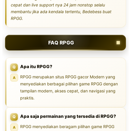
cepat dan live support nya 24 jam nonstop selalu
membantu jika ada kendala tertentu, Bedebess buat
RPGG.
FAQ RPGG
Apa itu RPGG?
RPGG merupakan situs RPGG gacor Modern yang
menyediakan berbagai pilihan game RPGG dengan
tampilan modern, akses cepat, dan navigasi yang
praktis.
Apa saja permainan yang tersedia di RPGG?
RPGG menyediakan beragam pilihan game RPGG