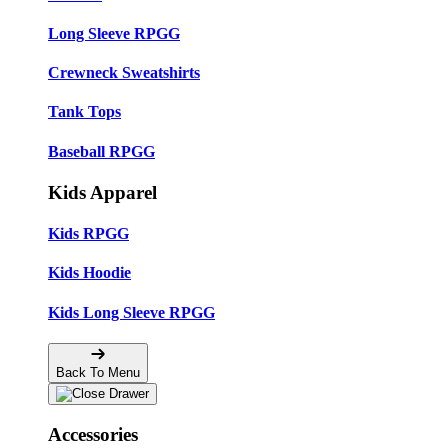
Long Sleeve RPGG
Crewneck Sweatshirts
Tank Tops
Baseball RPGG
Kids Apparel
Kids RPGG
Kids Hoodie
Kids Long Sleeve RPGG
Back To Menu
Accessories