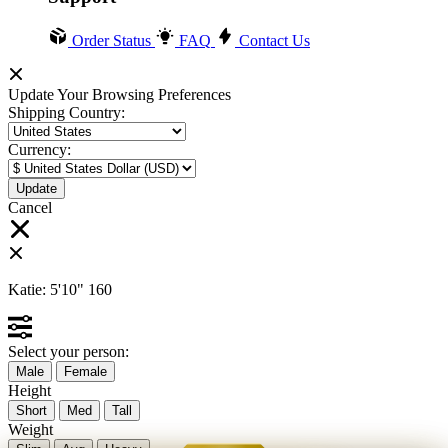
Order Status
FAQ
Contact Us
Update Your Browsing Preferences
Shipping Country:
Currency:
Cancel
Katie:
5'10"
160
Select your person:
Male
Female
Height
Short
Med
Tall
Weight